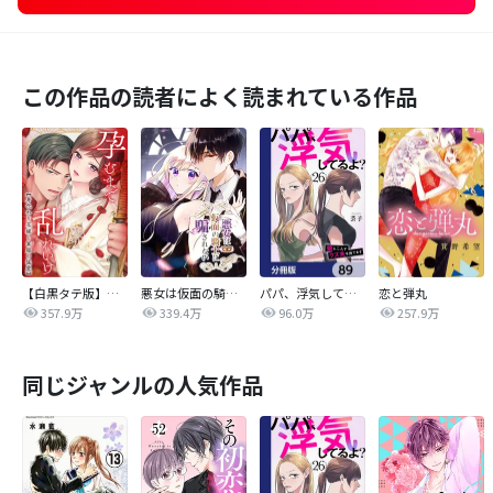
この作品の読者によく読まれている作品
【白黒タテ版】孕むまで乱れいけ～身代わり花嫁と軍服の猛愛
悪女は仮面の騎士に騙されない
パパ、浮気してるよ？娘と二人でクズ夫を捨てます【分冊版】
恋と弾丸
357.9万
339.4万
96.0万
257.9万
同じジャンルの人気作品