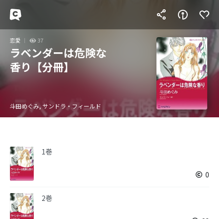
恋愛
37
ラベンダーは危険な
香り【分冊】
斗田めぐみ, サンドラ・フィールド
1巻
0
2巻