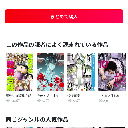
まとめて購入
この作品の読者によく読まれている作品
家族対抗殺戮合戦
怪奇アプリ【タテヨミ】
怪物事変
こんな人生は絶対嫌だ
93.0万
4.2万
2.5万
2,036
同じジャンルの人気作品