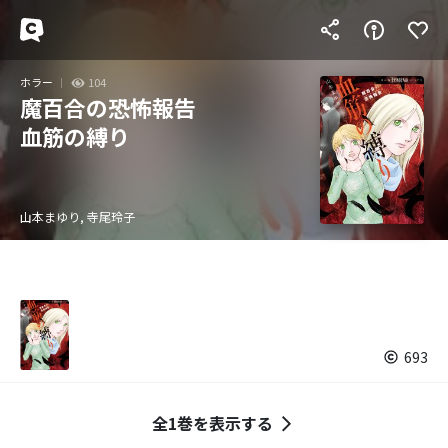
ホラー
104
魔百合の恐怖報告
血筋の縛り
山本まゆり, 寺尾玲子
693
全1巻を表示する