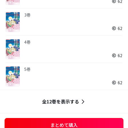
62
3巻
62
4巻
62
5巻
62
全12巻を表示する
まとめて購入