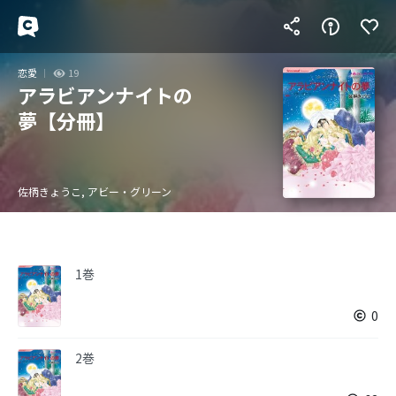
恋愛
19
アラビアンナイトの
夢【分冊】
佐柄きょうこ, アビー・グリーン
1巻
0
2巻