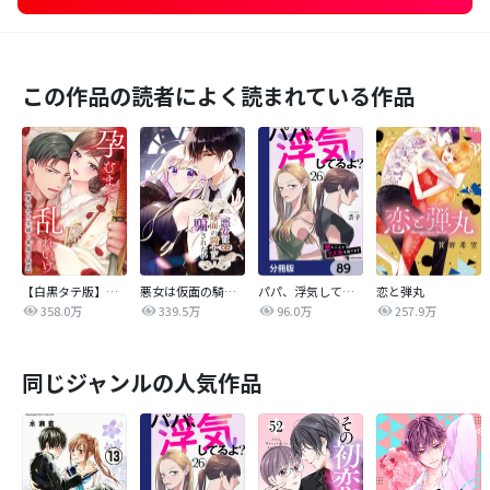
この作品の読者によく読まれている作品
【白黒タテ版】孕むまで乱れいけ～身代わり花嫁と軍服の猛愛
悪女は仮面の騎士に騙されない
パパ、浮気してるよ？娘と二人でクズ夫を捨てます【分冊版】
恋と弾丸
358.0万
339.5万
96.0万
257.9万
同じジャンルの人気作品