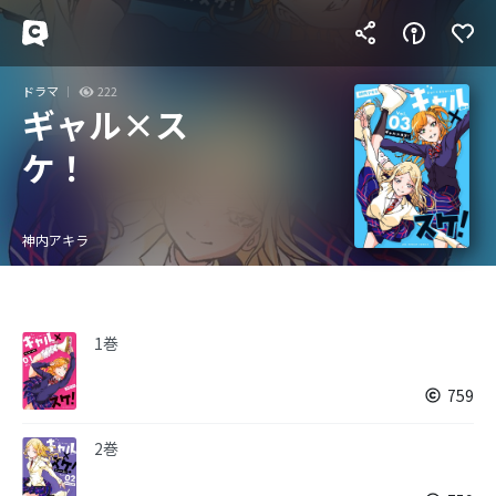
ドラマ
222
ギャル×ス
ケ！
神内アキラ
1巻
759
2巻