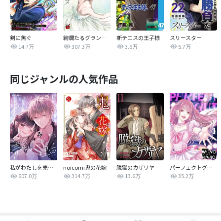
剣に焦ぐ
絢爛たるグランドセーヌ
新テニスの王子様
スリースター
14.7万
307.3万
3.6万
5.7万
同じジャンルの人気作品
私がわたしを売る理由
noicomi鬼の花嫁
脱獄のカザリヤ
パーフェクトグリッター
607.0万
314.7万
13.6万
35.2万