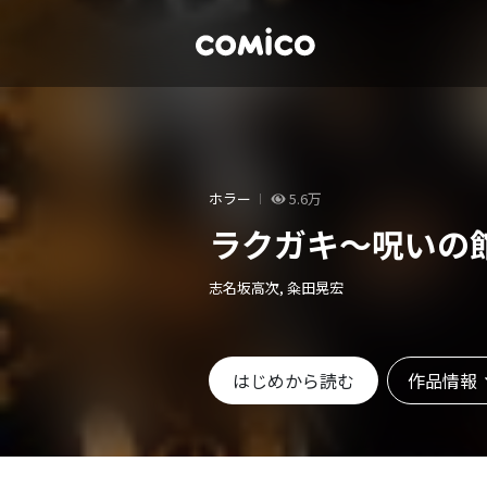
ホラー
5.6万
ラクガキ～呪いの
志名坂高次, 粂田晃宏
作品情報
はじめから読む