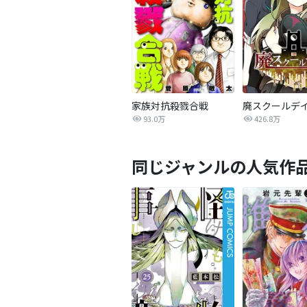
家族対抗殺戮合戦
廃スクールデ
93.0万
426.8万
同じジャンルの人気作