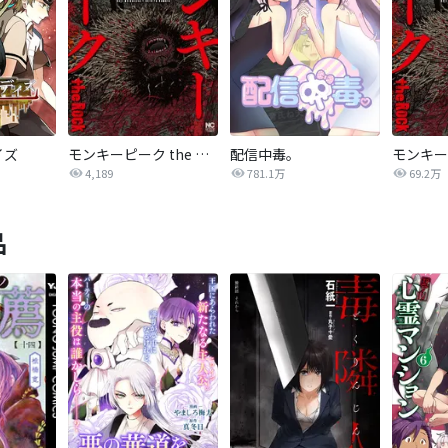
イズ
モンキーピーク the Rock
配信中毒。
モンキー
4,189
781.1万
69.2万
品