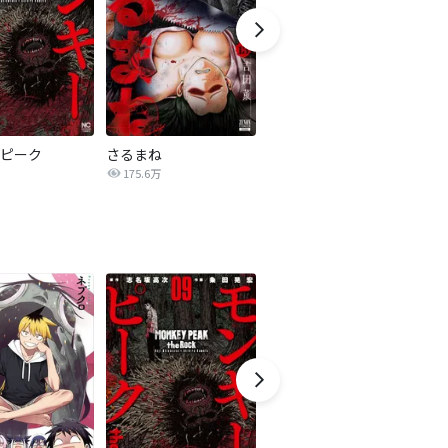
ピーク
さるまね
こんな人生は絶対嫌だ
怪
175.6万
2,036