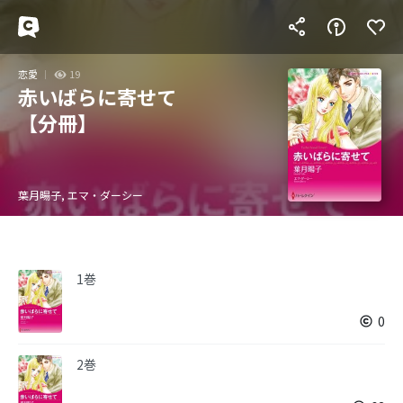
恋愛
19
赤いばらに寄せて
【分冊】
葉月暘子, エマ・ダーシー
1巻
0
2巻