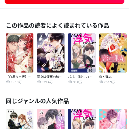
この作品の読者によく読まれている作品
【白黒タテ版】孕むまで乱れいけ～身代わり花嫁と軍服の猛愛
悪女は仮面の騎士に騙されない
パパ、浮気してるよ？娘と二人でクズ夫を捨てます【分冊版】
恋と弾丸
357.9万
339.4万
96.0万
257.9万
同じジャンルの人気作品