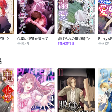
ミュエラの捜査官【タテヨミ】
心臓に復讐を誓って
虐げられの魔術師令嬢は、『氷狼宰相』様に溺愛される【単話】
2巻分無料増
52.4万
9.6万
品