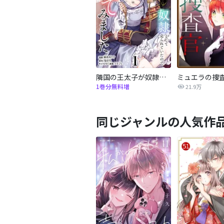
隣国の王太子が奴隷として売られていたので買ってみました【単話】
1巻分無料増
21.9万
同じジャンルの人気作