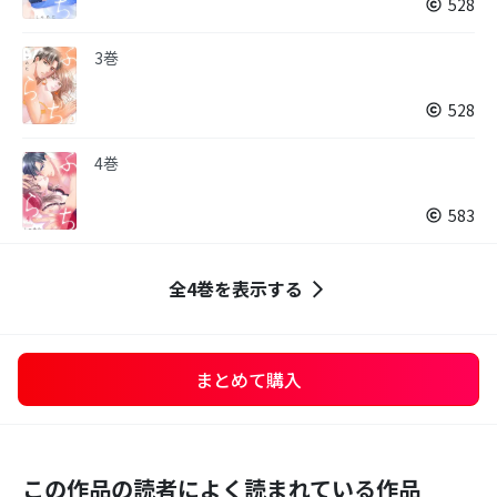
528
3巻
528
4巻
583
全4巻を表示する
まとめて購入
この作品の読者によく読まれている作品