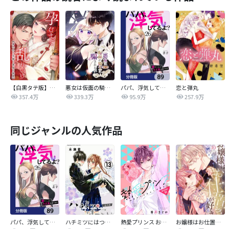
【白黒タテ版】孕むまで乱れいけ～身代わり花嫁と軍服の猛愛
悪女は仮面の騎士に騙されない
パパ、浮気してるよ？娘と二人でクズ夫を捨てます【分冊版】
恋と弾丸
357.4万
339.3万
95.9万
257.9万
同じジャンルの人気作品
パパ、浮気してるよ？娘と二人でクズ夫を捨てます【分冊版】
ハチミツにはつこい
熱愛プリンス お兄ちゃんはキミが好き
お嬢様はお仕置きが好き