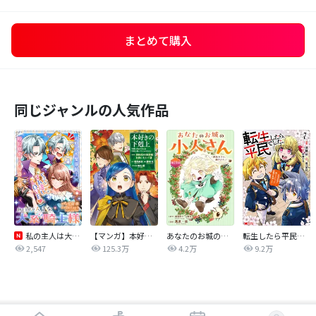
まとめて購入
同じジャンルの人気作品
私の主人は大きな犬系騎士様
【マンガ】本好きの下剋上 第四部
あなたのお城の小人さん ～御飯下さい、働きますっ～（コミック）【分冊版】
転生したら平民でした。～生活水準に耐えられないので貴族を目指します～（コミック）
2,547
125.3万
4.2万
9.2万