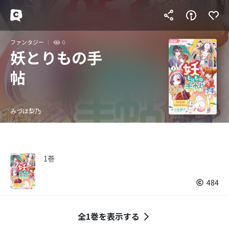
ファンタジー
0
妖とりもの手
帖
みづほ梨乃
1巻
484
全1巻を表示する