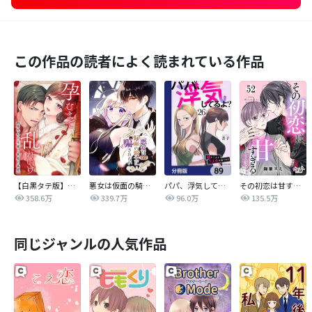
この作品の読者によく読まれている作品
【白黒タテ版】孕むまで乱れいけ～身代わり花嫁と軍服の猛愛
悪女は仮面の騎士に騙されない
パパ、浮気してるよ？娘と二人でクズ夫を捨てます【分冊版】
その初恋は甘すぎる～恋愛処女には刺激が強い～
358.6万
339.7万
96.0万
135.5万
同じジャンルの人気作品