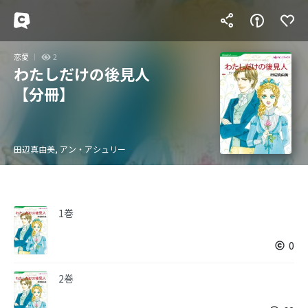
恋愛
2
わたしだけの後見人
【分冊】
田辺真由美, アン・アシュリー
1巻
0
2巻