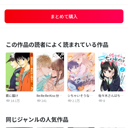
まとめて購入
この作品の読者によく読まれている作品
君に届け
Re:Re:Re:Kiss 分冊版
シちゃいそうなわたしたち
佐々木さんはちょっとだけすごい。
14.1万
241
2.1万
8
同じジャンルの人気作品