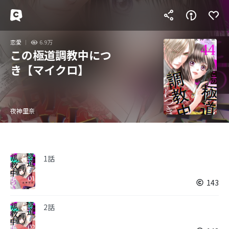
恋愛
6.9万
この極道調教中につ
き【マイクロ】
夜神里奈
1話
143
2話