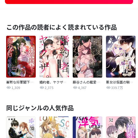
この作品の読者によく読まれている作品
寡黙な将軍閣下様は魔力ゼロの嫁が好きすぎる～なぜか旦那様の心の声が聞こえます！？～［1話売り］
婚約者、ヤクザ。～強面なくせに一途に優しく抱いてきます
藤谷さんの寵愛お世話に溺れるまで【R版】
悪女は仮面の騎士に騙されない
1,309
2,375
4,367
339.7万
同じジャンルの人気作品