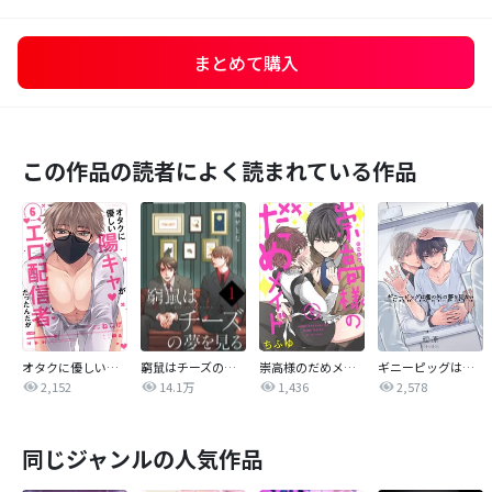
まとめて購入
この作品の読者によく読まれている作品
オタクに優しい陽キャがエロ配信者だったんだが【単話売】
窮鼠はチーズの夢を見る【単話】
崇高様のだめメイド 【単話売】
ギニーピッグは檻の外の夢を見ない【単話売】
2,152
14.1万
1,436
2,578
同じジャンルの人気作品