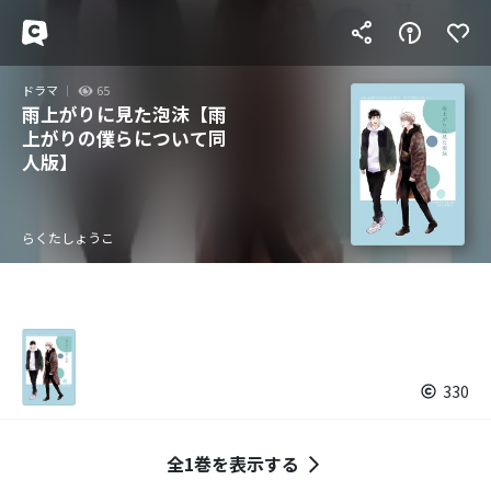
ドラマ
65
雨上がりに見た泡沫【雨
上がりの僕らについて同
人版】
らくたしょうこ
330
全1巻を表示する