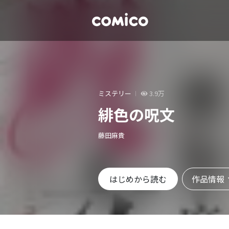
ミステリー
3.9万
緋色の呪文
藤田麻貴
作品情報
はじめから読む