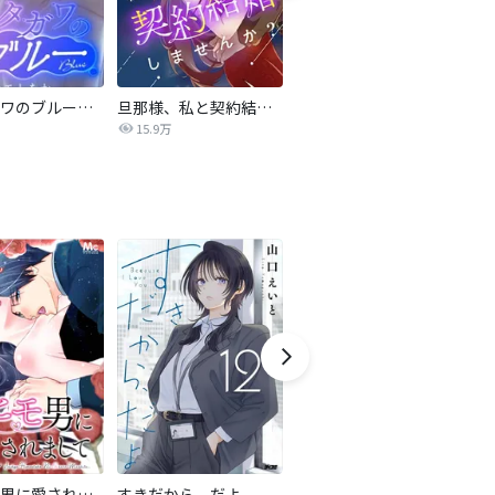
サレタガワのブルー【タテヨミ】
旦那様、私と契約結婚しませんか？【タテヨミ】
私の中に傾国の悪女がいますが、絶対に国は滅ぼしません！【タテヨミ】
15.9万
9,697
最強ヒモ男に愛されまして
すきだから、だよ
甘く濡れる嘘～結婚という名の復讐～