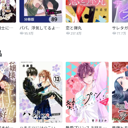
悪女は仮面の騎士に騙されない
パパ、浮気してるよ？娘と二人でクズ夫を捨てます【分冊版】
恋と弾丸
95.9万
257.8万
77.7万
品
お嬢様はお仕置きが好き
ハチミツにはつこい
熱愛プリンス お兄ちゃんはキミが好き