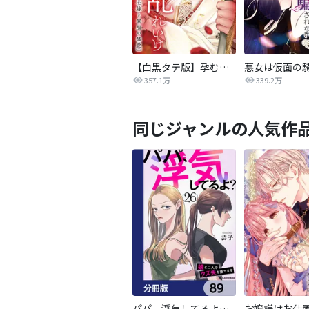
【白黒タテ版】孕むまで乱れいけ～身代わり花嫁と軍服の猛愛
357.1万
339.2万
同じジャンルの人気作
パパ、浮気してるよ？娘と二人でクズ夫を捨てます【分冊版】