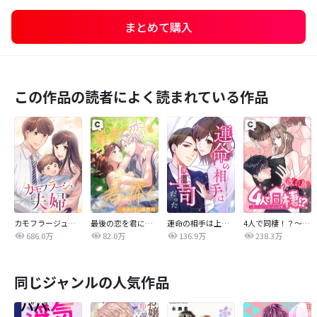
まとめて購入
この作品の読者によく読まれている作品
カモフラージュ夫婦
最後の恋を君に捧ぐ～余命1年の御曹司～
運命の相手は上司だった
4人で同棲！？～逆ハーレムハウスへようこそ♥～【改訂版】
686.0万
82.0万
136.9万
238.3万
同じジャンルの人気作品