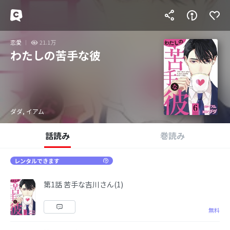
恋愛
21.1万
わたしの苦手な彼
ダダ, イアム
話読み
巻読み
レンタルできます
第1話 苦手な吉川さん(1)
無料