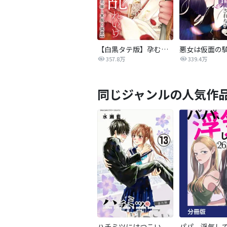
【白黒タテ版】孕むまで乱れいけ～身代わり花嫁と軍服の猛愛
357.8万
339.4万
同じジャンルの人気作
ハチミツにはつこい