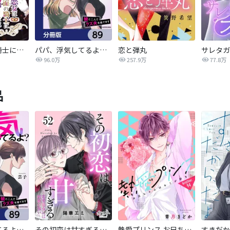
悪女は仮面の騎士に騙されない
パパ、浮気してるよ？娘と二人でクズ夫を捨てます【分冊版】
恋と弾丸
96.0万
257.9万
77.8万
品
パパ、浮気してるよ？娘と二人でクズ夫を捨てます【分冊版】
その初恋は甘すぎる～恋愛処女には刺激が強い～
熱愛プリンス お兄ちゃんはキミが好き
すきだか