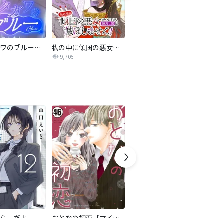
サレタガワのブルー【タテヨミ】
私の中に傾国の悪女がいますが、絶対に国は滅ぼしません！【タテヨミ】
最強ヒモ男に愛されまして
9,705
1.6万
ら、だよ
おとなの初恋【マイクロ】
LOVE SO LIFE