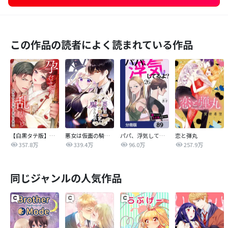
この作品の読者によく読まれている作品
【白黒タテ版】孕むまで乱れいけ～身代わり花嫁と軍服の猛愛
悪女は仮面の騎士に騙されない
パパ、浮気してるよ？娘と二人でクズ夫を捨てます【分冊版】
恋と弾丸
357.8万
339.4万
96.0万
257.9万
同じジャンルの人気作品