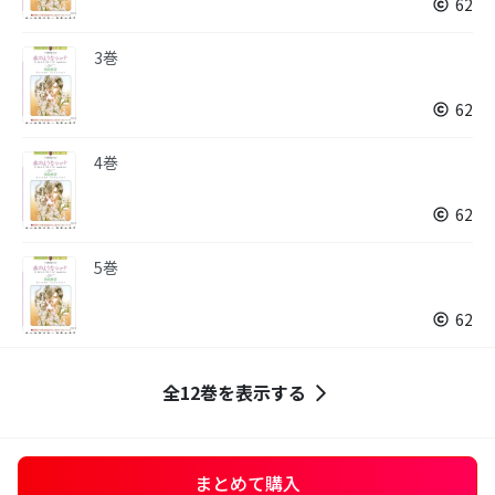
62
3巻
62
4巻
62
5巻
62
全12巻を表示する
まとめて購入