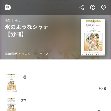
恋愛
2
氷のようなシャナ
【分冊】
真崎春望, キャロル・モーティマー
1巻
0
2巻