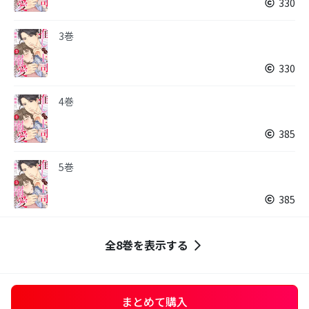
330
3巻
330
4巻
385
5巻
385
全8巻を表示する
まとめて購入