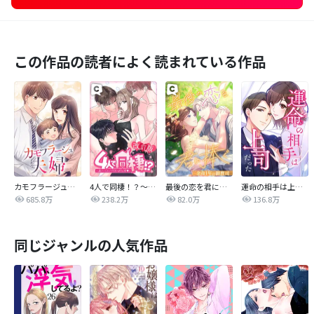
この作品の読者によく読まれている作品
カモフラージュ夫婦
4人で同棲！？～逆ハーレムハウスへようこそ♥～【改訂版】
最後の恋を君に捧ぐ～余命1年の御曹司～
運命の相手は上司だった
685.8万
238.2万
82.0万
136.8万
同じジャンルの人気作品