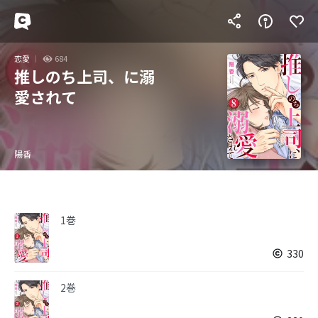
恋愛
684
推しのち上司、に溺
愛されて
陽香
1巻
330
2巻