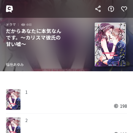
ドラマ
448
だからあなたに本気なん
です。～カリスマ彼氏の
甘い嘘～
稲垣あゆみ
1
198
2