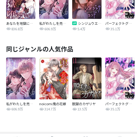
あなたを地獄に堕とすまで
私がわたしを売る理由
シンジュウエンド【タテヨミ】
パーフェクトグリッター
836.8万
606.9万
5.4万
35.1万
同じジャンルの人気作品
私がわたしを売る理由
noicomi鬼の花嫁
脱獄のカザリヤ
パーフェクトグリッター
606.9万
314.7万
13.5万
35.1万