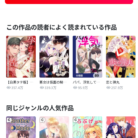
この作品の読者によく読まれている作品
【白黒タテ版】孕むまで乱れいけ～身代わり花嫁と軍服の猛愛
悪女は仮面の騎士に騙されない
パパ、浮気してるよ？娘と二人でクズ夫を捨てます【分冊版】
恋と弾丸
357.4万
339.3万
95.9万
257.9万
同じジャンルの人気作品