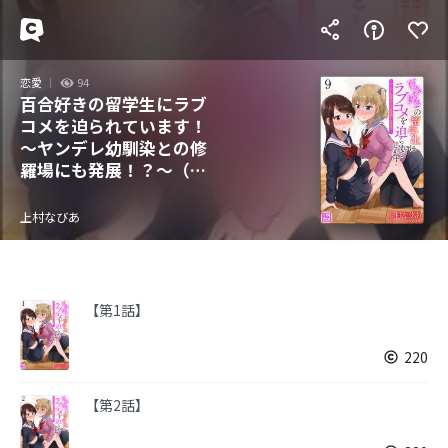
恋愛
94
百合好きの留学生にラブ
コメを迫られています！
～ヤンデレ幼馴染との修
羅場にも発展！？～（分
冊版）
上村なびあ
【第1話】
220
【第2話】