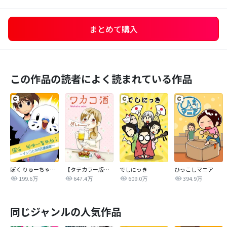
まとめて購入
この作品の読者によく読まれている作品
ぼく りゅーちゃん！ ～インコと500日漫画家～
【タテカラー版】ワカコ酒
でしにっき
ひっこしマニア
199.6万
647.4万
609.0万
394.9万
同じジャンルの人気作品