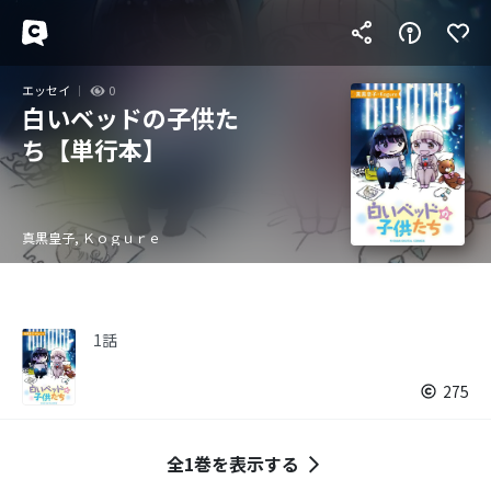
エッセイ
0
白いベッドの子供た
ち【単行本】
真黒皇子, Ｋｏｇｕｒｅ
1話
275
全1巻を表示する