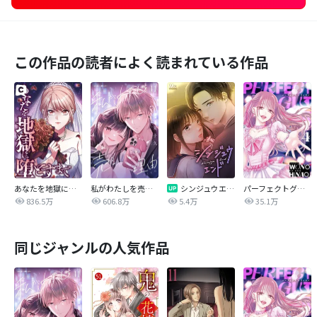
この作品の読者によく読まれている作品
あなたを地獄に堕とすまで
私がわたしを売る理由
シンジュウエンド【タテヨミ】
パーフェクトグリッター
836.5万
606.8万
5.4万
35.1万
同じジャンルの人気作品