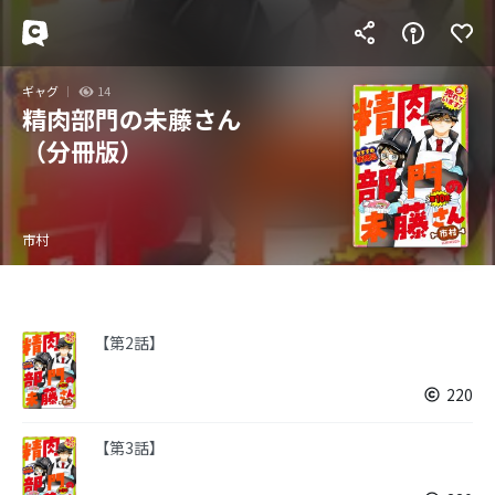
ギャグ
14
精肉部門の未藤さん
（分冊版）
市村
【第2話】
220
【第3話】