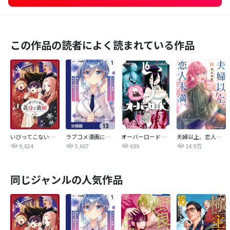
この作品の読者によく読まれている作品
いびってこない義母と義姉
ラブコメ漫画に入ってしまったので、推しの負けヒロインを全力で幸せにする【分冊版】
オーバーロード 不死者のOh!
夫婦以上、恋人未満。【分冊版】
9,824
3,667
699
14.9万
同じジャンルの人気作品