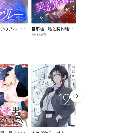
サレタガワのブルー【タテヨミ】
旦那様、私と契約結婚しませんか？【タテヨミ】
私の中に傾国の悪女がいますが、絶対に国は滅ぼしません！【タテヨミ】
15.9万
9,697
最強ヒモ男に愛されまして
すきだから、だよ
おとなの初恋【マイクロ】