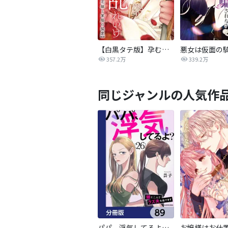
【白黒タテ版】孕むまで乱れいけ～身代わり花嫁と軍服の猛愛
357.2万
339.2万
同じジャンルの人気作
パパ、浮気してるよ？娘と二人でクズ夫を捨てます【分冊版】