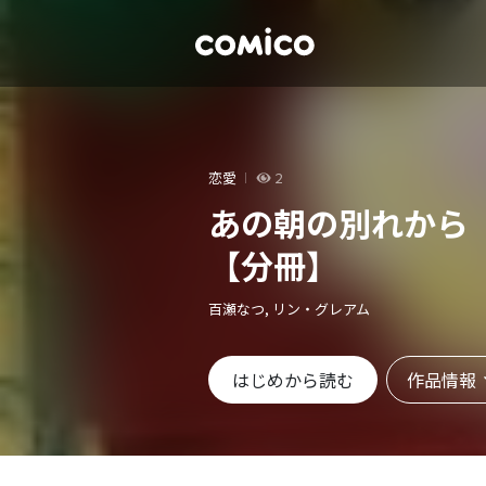
恋愛
2
あの朝の別れから
【分冊】
百瀬なつ, リン・グレアム
作品情報
はじめから読む