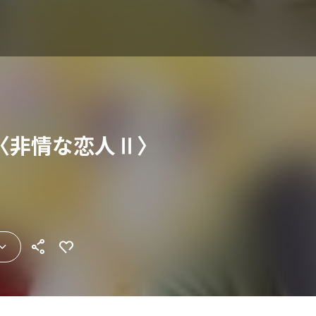
〈非情な恋人Ⅱ〉