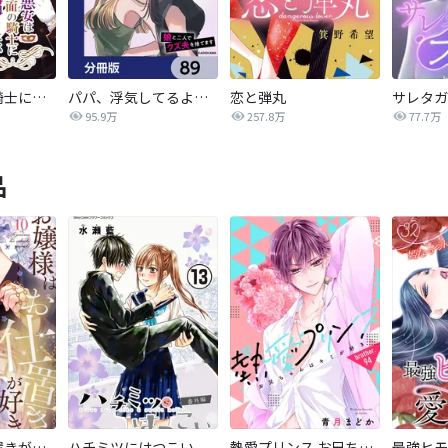
悪女は仮面の騎士に騙されない
パパ、浮気してるよ？娘と二人でクズ夫を捨てます【分冊版】
恋と弾丸
95.9万
257.8万
77.7万
品
お嬢様はお仕置きが好き
ハチミツにはつこい
熱愛プリンス お兄ちゃんはキミが好き