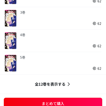
62
3巻
62
4巻
62
5巻
62
全12巻を表示する
まとめて購入