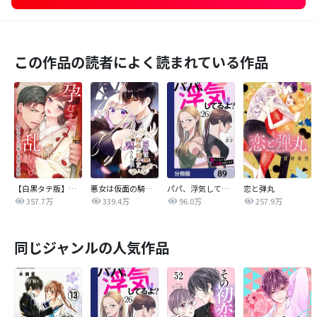
この作品の読者によく読まれている作品
【白黒タテ版】孕むまで乱れいけ～身代わり花嫁と軍服の猛愛
悪女は仮面の騎士に騙されない
パパ、浮気してるよ？娘と二人でクズ夫を捨てます【分冊版】
恋と弾丸
357.7万
339.4万
96.0万
257.9万
同じジャンルの人気作品