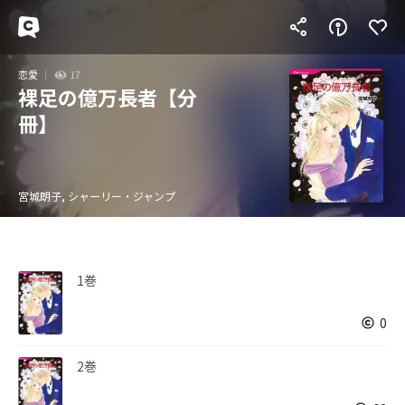
恋愛
17
裸足の億万長者【分
冊】
宮城朗子, シャーリー・ジャンプ
1巻
0
2巻