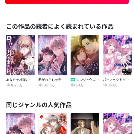
この作品の読者によく読まれている作品
あなたを地獄に堕とすまで
私がわたしを売る理由
シンジュウエンド【タテヨミ】
パーフェクトグリッター
837.5万
607.0万
5.4万
35.2万
同じジャンルの人気作品