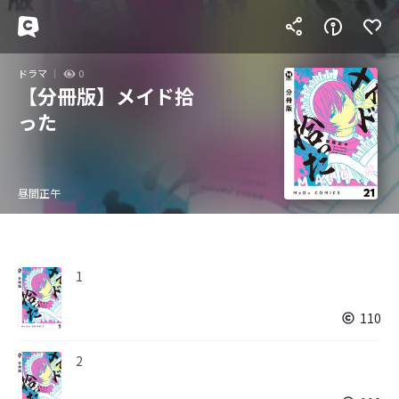
ドラマ
0
【分冊版】メイド拾
った
昼間正午
1
110
2