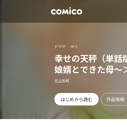
ドラマ
8
幸せの天秤（単話
娘婿とできた母～
北上祐帆
作品情報
はじめから読む