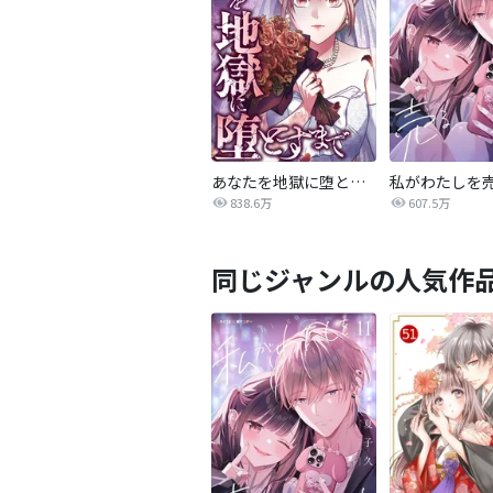
あなたを地獄に堕とすまで
私がわたしを
838.6万
607.5万
同じジャンルの人気作