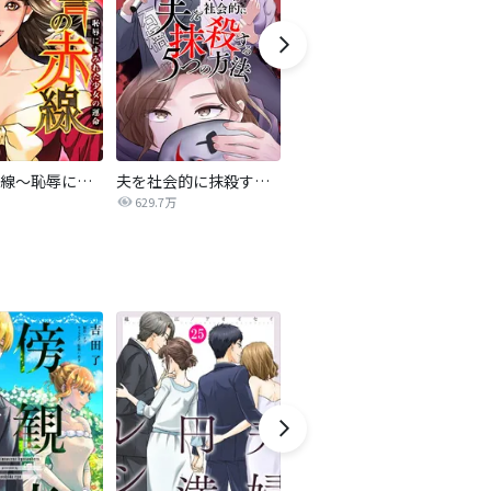
復讐の赤線～恥辱にまみれた少女の運命～【タテヨミ】
夫を社会的に抹殺する5つの方法
不倫家族【タテヨミ】
629.7万
1.9万