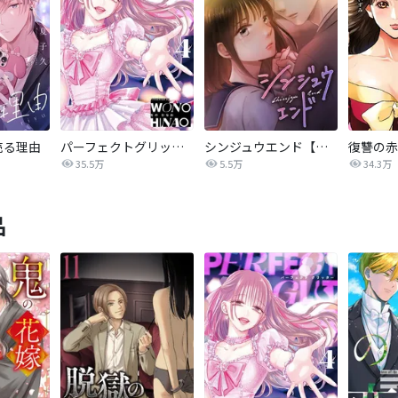
売る理由
パーフェクトグリッター
シンジュウエンド【タテヨミ】
35.5万
5.5万
34.3万
品