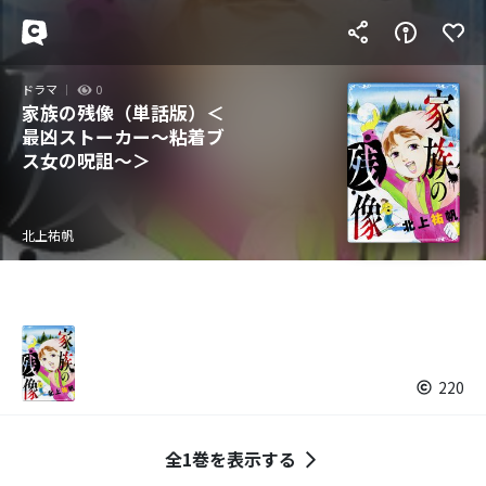
ドラマ
0
家族の残像（単話版）＜
最凶ストーカー～粘着ブ
ス女の呪詛～＞
北上祐帆
220
全1巻を表示する