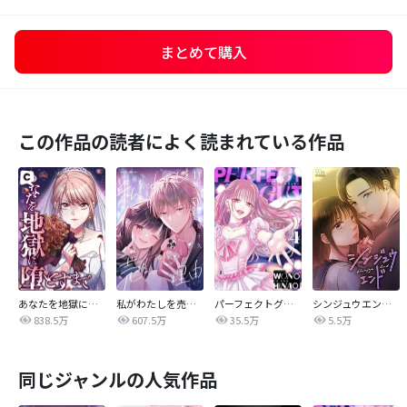
まとめて購入
この作品の読者によく読まれている作品
あなたを地獄に堕とすまで
私がわたしを売る理由
パーフェクトグリッター
シンジュウエンド【タテヨミ】
838.5万
607.5万
35.5万
5.5万
同じジャンルの人気作品