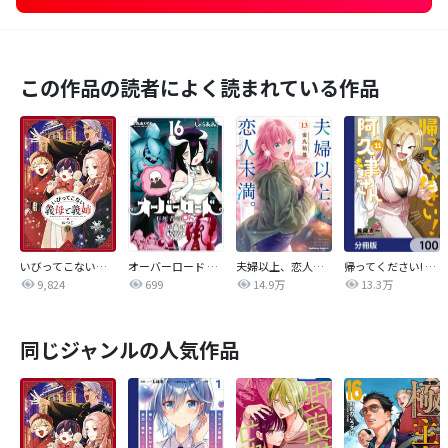
この作品の読者によく読まれている作品
いびってこない義母と義姉
オーバーロード 不死者のOh!
夫婦以上、恋人未満。【分冊版】
帰ってください! 阿久津さん【分冊版】
9,824
699
14.9万
13.3万
同じジャンルの人気作品