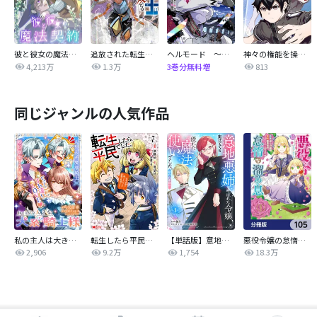
彼と彼女の魔法契約
追放された転生重騎士はゲーム知識で無双する
ヘルモード ～やり込み好きのゲーマーは廃設定の異世界で無双する～はじまりの召喚士
神々の権能を操りし者～能力数値『０』で蔑まれている俺だが、実は世界最強の一角～
4,213万
1.3万
813
3巻分無料増
同じジャンルの人気作品
私の主人は大きな犬系騎士様
転生したら平民でした。～生活水準に耐えられないので貴族を目指します～（コミック）
【単話版】意地悪姉と呼ばれた令嬢、実はとても優れた魔法使いでした。@COMIC
悪役令嬢の怠惰な溜め息【分冊版】
2,906
9.2万
1,754
18.3万