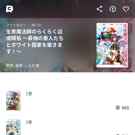
ファンタジー
802
生産魔法師のらくらく辺
境開拓 ～最強の亜人たち
とホワイト国家を築きま
す！～
酢忍, 苗原一, らむ屋
1巻
660
2巻