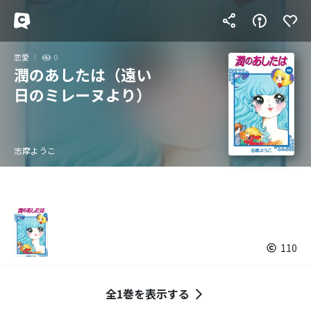
恋愛
0
潤のあしたは（遠い
日のミレーヌより）
志摩ようこ
110
全1巻を表示する