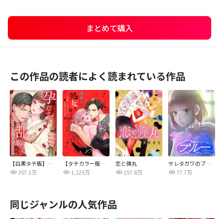
まとめて購入
この作品の読者によく読まれている作品
【白黒タテ版】孕むまで乱れいけ～身代わり花嫁と軍服の猛愛
【タテカラー版】漣蒼士に処女を捧ぐ～さあ、じっくり愛でましょうか
恋と弾丸
サレタガワのブルー【タテヨミ】
357.1万
1,125万
257.8万
77.7万
同じジャンルの人気作品