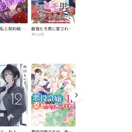
旦那様、私と契約結婚しませんか？【タテヨミ】
最強ヒモ男に愛されまして
Perfect Crime
氷
1.6万
206.5万
ら、だよ
悪役令嬢ですが、幸せになってみせますわ！ アンソロジーコミック
おとなの初恋【マイクロ】
LO