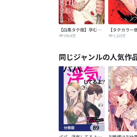
【白黒タテ版】孕むまで乱れいけ～身代わり花嫁と軍服の猛愛
356.8万
1,125万
同じジャンルの人気作
パパ、浮気してるよ？娘と二人でクズ夫を捨てます【分冊版】