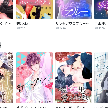
【タテカラー版】漣蒼士に処女を捧ぐ～さあ、じっくり愛でましょうか
恋と弾丸
サレタガワのブルー【タテヨミ】
257.8万
77.6万
15.9万
品
お嬢様はお仕置きが好き
熱愛プリンス お兄ちゃんはキミが好き
最強ヒモ男に愛されまして
すきだか