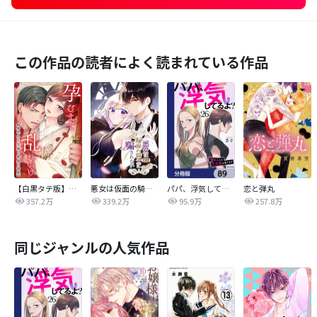
この作品の読者によく読まれている作品
【白黒タテ版】孕むまで乱れいけ～身代わり花嫁と軍服の猛愛
悪女は仮面の騎士に騙されない
パパ、浮気してるよ？娘と二人でクズ夫を捨てます【分冊版】
恋と弾丸
357.2万
339.2万
95.9万
257.8万
同じジャンルの人気作品