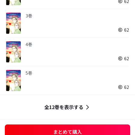
62
3巻
62
4巻
62
5巻
62
全12巻を表示する
まとめて購入