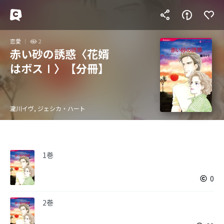
恋愛
2
赤い砂の誘惑〈花婿
はボスⅠ〉【分冊】
瀧川イヴ, ジェシカ・ハート
1巻
0
2巻