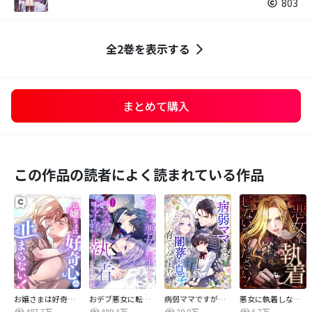
803
全2巻を表示する
まとめて購入
この作品の読者によく読まれている作品
お嬢さまは好奇心が止まらない！
おデブ悪女に転生したら、なぜかラスボス王子様に執着されています
病弱ママですが、闇落ち息子を育ててみせます！【タテヨミ】
悪女に執着しないでください！【タテヨミ】
487.7万
489.3万
20.0万
6.7万