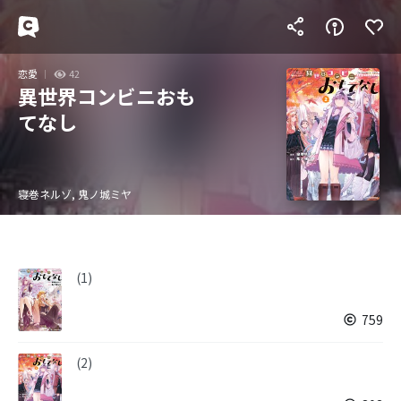
恋愛
42
異世界コンビニおも
てなし
寝巻ネルゾ, 鬼ノ城ミヤ
(1)
759
(2)