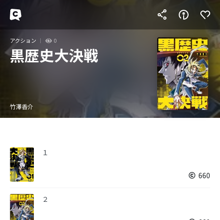
アクション
0
黒歴史大決戦
竹澤香介
１
660
２