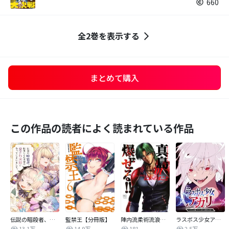
660
全2巻を表示する
まとめて購入
この作品の読者によく読まれている作品
伝説の暗殺者、転生したら王家の愛され末娘になってしまいまして。【タテヨミ】
監禁王【分冊版】
陣内流柔術流浪伝 真島、爆ぜる！！
ラスボス少女アカリ～ワタシより強いやつに会いに現代に行く～【タテヨミ】
13.1万
14.9万
181
2.5万