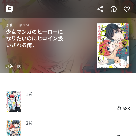
恋愛
274
少女マンガのヒーローに
なりたいのにヒロイン扱
いされる俺。
八神千歳
1巻
583
2巻