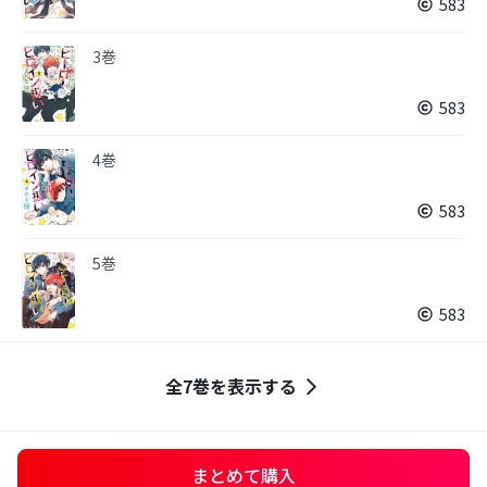
583
3巻
583
4巻
583
5巻
583
全7巻を表示する
まとめて購入