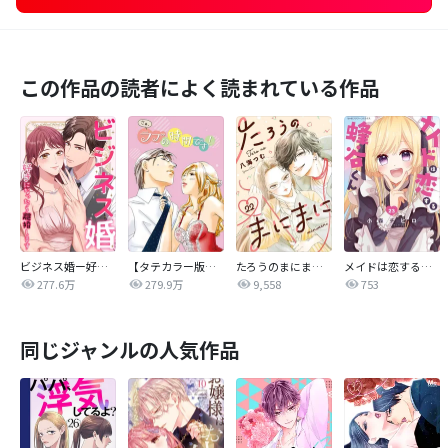
この作品の読者によく読まれている作品
ビジネス婚ー好きになったら離婚しますー
【タテカラー版】さぁ、ラブの時間です！
たろうのまにまに【単話】
メイドは恋する蜂谷くん【マイクロ】
277.6万
279.9万
9,558
753
同じジャンルの人気作品