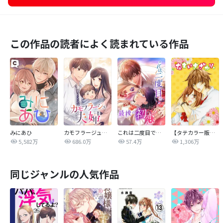
この作品の読者によく読まれている作品
みにあひ
カモフラージュ夫婦
これは二度目で最後の初恋
【タテカラー版】なまいきざかり。
5,582万
686.0万
57.4万
1,306万
同じジャンルの人気作品