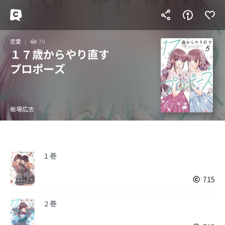
恋愛
70
１７歳からやり直す
プロポーズ
板場広志
１巻
715
２巻