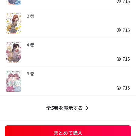
715
３巻
715
４巻
715
５巻
715
全5巻を表示する
まとめて購入