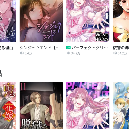
売る理由
シンジュウエンド【タテヨミ】
パーフェクトグリッター
5.4万
34.9万
34.2万
品