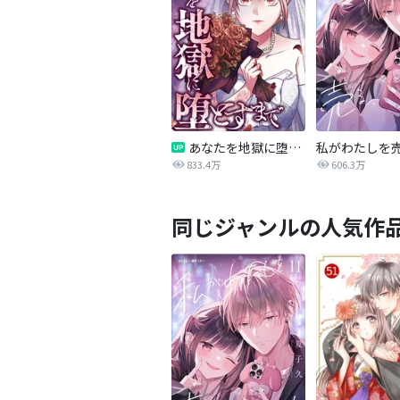
あなたを地獄に堕とすまで
私がわたしを
833.4万
606.3万
同じジャンルの人気作