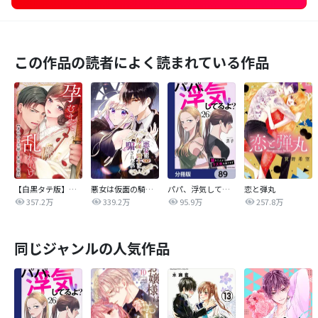
この作品の読者によく読まれている作品
【白黒タテ版】孕むまで乱れいけ～身代わり花嫁と軍服の猛愛
悪女は仮面の騎士に騙されない
パパ、浮気してるよ？娘と二人でクズ夫を捨てます【分冊版】
恋と弾丸
357.2万
339.2万
95.9万
257.8万
同じジャンルの人気作品