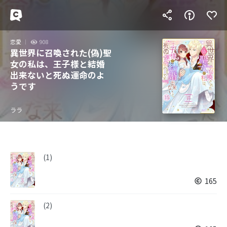
恋愛
908
異世界に召喚された(偽)聖
女の私は、王子様と結婚
出来ないと死ぬ運命のよ
うです
ララ
(1)
165
(2)