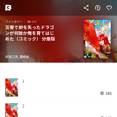
ファンタジー
538
災害で卵を失ったドラゴ
ンが何故か俺を育てはじ
めた（コミック） 分冊版
非常口渉, 霧崎雀
1
165
2