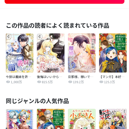
この作品の読者によく読まれている作品
今世は義妹を許しません
後悔はいいから殺してください
旦那様、稼いで離婚させていただきます！
【マンガ】本好きの下剋上 第四部
1,000万
815.5万
139.2万
125.3万
同じジャンルの人気作品