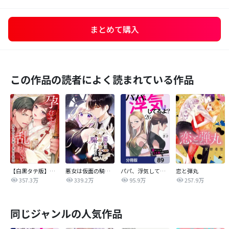
まとめて購入
この作品の読者によく読まれている作品
【白黒タテ版】孕むまで乱れいけ～身代わり花嫁と軍服の猛愛
悪女は仮面の騎士に騙されない
パパ、浮気してるよ？娘と二人でクズ夫を捨てます【分冊版】
恋と弾丸
357.3万
339.2万
95.9万
257.9万
同じジャンルの人気作品