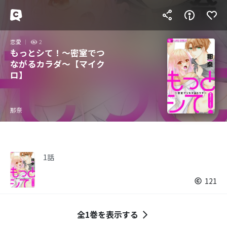
恋愛
2
もっとシて！～密室でつ
ながるカラダ～【マイク
ロ】
那奈
1話
121
全1巻を表示する