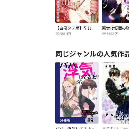
【白黒タテ版】孕むまで乱れいけ～身代わり花嫁と軍服の猛愛
357.4万
339.3万
同じジャンルの人気作
パパ、浮気してるよ？娘と二人でクズ夫を捨てます【分冊版】
ハチミツには