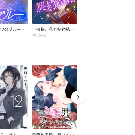
サレタガワのブルー【タテヨミ】
旦那様、私と契約結婚しませんか？【タテヨミ】
私の中に傾国の悪女がいますが、絶対に国は滅ぼしません！【タテヨミ】
15.9万
9,697
ら、だよ
最強ヒモ男に愛されまして
おとなの初恋【マイクロ】