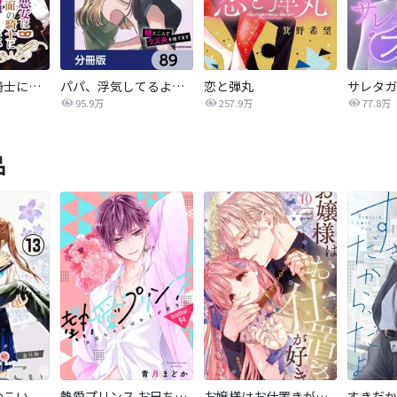
悪女は仮面の騎士に騙されない
パパ、浮気してるよ？娘と二人でクズ夫を捨てます【分冊版】
恋と弾丸
95.9万
257.9万
77.8万
品
つこい
熱愛プリンス お兄ちゃんはキミが好き
お嬢様はお仕置きが好き
すきだか