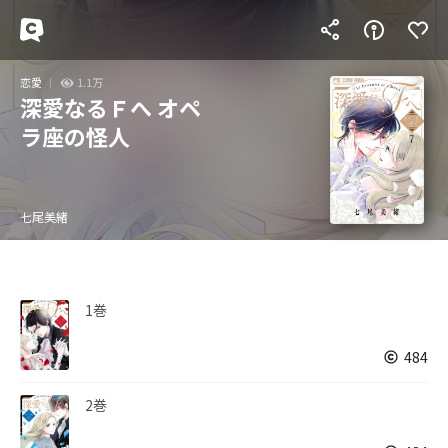
恋愛
1.1万
深愛なるＦへ オペ
ラ座の怪人
七尾美緒
1巻
484
2巻