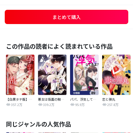
まとめて購入
この作品の読者によく読まれている作品
【白黒タテ版】孕むまで乱れいけ～身代わり花嫁と軍服の猛愛
悪女は仮面の騎士に騙されない
パパ、浮気してるよ？娘と二人でクズ夫を捨てます【分冊版】
恋と弾丸
357.2万
339.2万
95.9万
257.8万
同じジャンルの人気作品