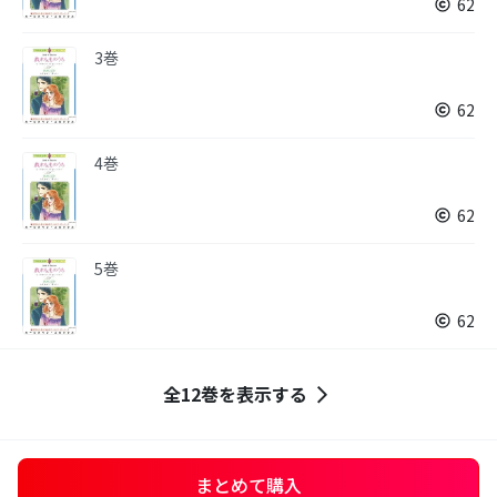
62
3巻
62
4巻
62
5巻
62
全12巻を表示する
まとめて購入