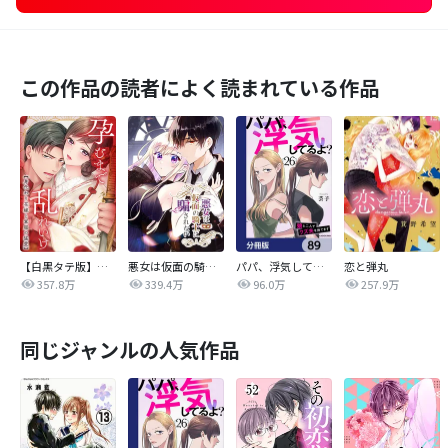
この作品の読者によく読まれている作品
【白黒タテ版】孕むまで乱れいけ～身代わり花嫁と軍服の猛愛
悪女は仮面の騎士に騙されない
パパ、浮気してるよ？娘と二人でクズ夫を捨てます【分冊版】
恋と弾丸
357.8万
339.4万
96.0万
257.9万
同じジャンルの人気作品