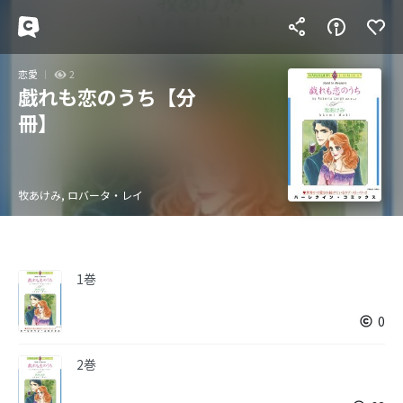
恋愛
2
戯れも恋のうち【分
冊】
牧あけみ, ロバータ・レイ
1巻
0
2巻