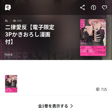
BL
394
二律愛反【電子限定
3Pかきおろし漫画
付】
rosca
715
全1巻を表示する