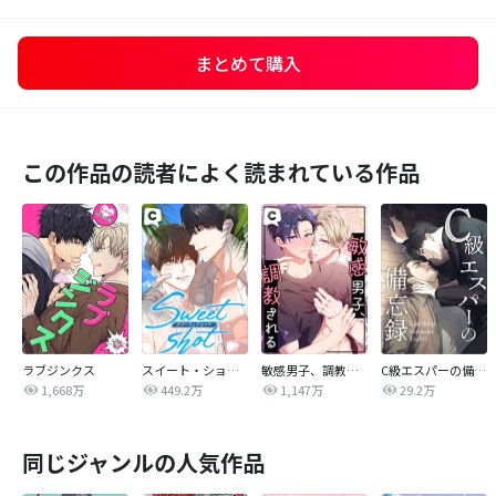
まとめて購入
この作品の読者によく読まれている作品
ラブジンクス
スイート・ショット
敏感男子、調教される
C級エスパーの備忘録
1,668万
449.2万
1,147万
29.2万
同じジャンルの人気作品