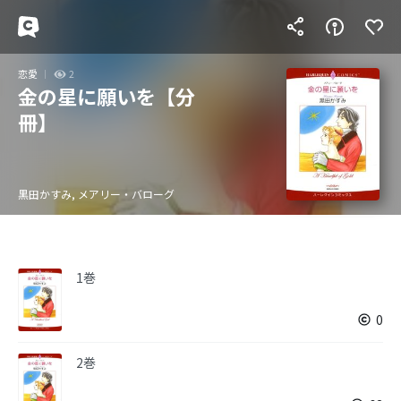
恋愛
2
金の星に願いを【分
冊】
黒田かすみ, メアリー・バローグ
1巻
0
2巻