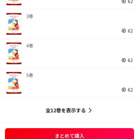
62
3巻
62
4巻
62
5巻
62
全12巻を表示する
まとめて購入