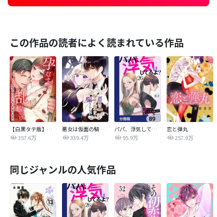
この作品の読者によく読まれている作品
【白黒タテ版】孕むまで乱れいけ～身代わり花嫁と軍服の猛愛
悪女は仮面の騎士に騙されない
パパ、浮気してるよ？娘と二人でクズ夫を捨てます【分冊版】
恋と弾丸
357.6万
339.4万
95.9万
257.9万
同じジャンルの人気作品