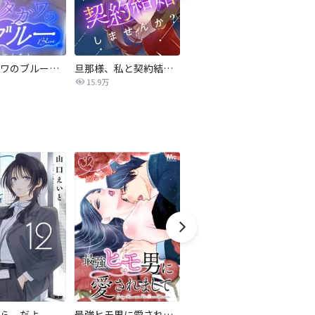
サレタガワのブルー【タテヨミ】
旦那様、私と契約結婚しませんか？【タテヨミ】
私の中に傾国の悪女がいますが、絶対に国は滅ぼしません！【タテヨミ】
15.9万
9,697
ら、だよ
最強ヒモ男に愛されまして
おとなの初恋【マイクロ】