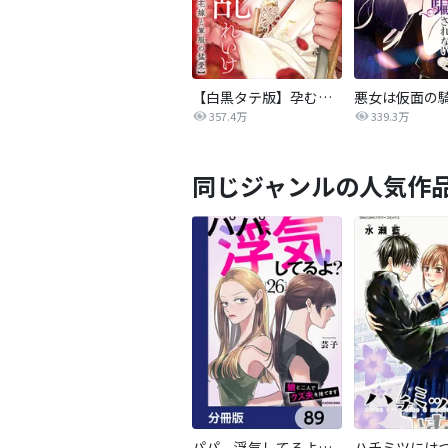
【白黒タテ版】孕むまで乱れいけ～身代わり花嫁と軍服の猛愛
357.4万
339.3万
同じジャンルの人気作
パパ、浮気してるよ？娘と二人でクズ夫を捨てます【分冊版】
ハチミツには