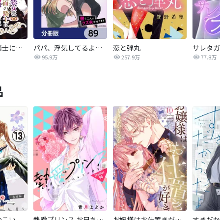
悪女は仮面の騎士に騙されない
パパ、浮気してるよ？娘と二人でクズ夫を捨てます【分冊版】
恋と弾丸
95.9万
257.9万
77.8万
品
つこい
熱愛プリンス お兄ちゃんはキミが好き
お嬢様はお仕置きが好き
すきだか