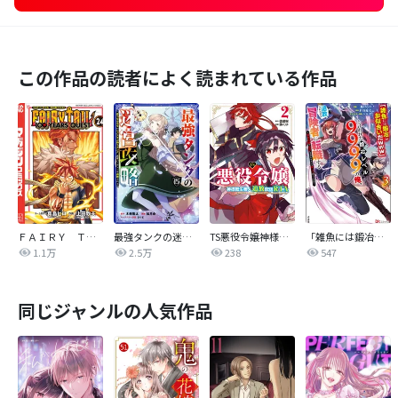
この作品の読者によく読まれている作品
ＦＡＩＲＹ ＴＡＩＬ １００ ＹＥＡＲＳ ＱＵＥＳＴ
最強タンクの迷宮攻略 ～体力9999のレアスキル持ちタンク、勇者パーティーを追放される～
TS悪役令嬢神様転生善人追放配信RTA～嫌われ追放エンドを目指してるのに最強無双ロードから降りられない～
「雑魚には鍛冶がお似合いだwww」と言われた鍛冶レベル9999の俺、追放されたので冒険者に転職する ～最強武器で無双しながらギルドで楽しく暮らします～ コミック版
1.1万
2.5万
238
547
同じジャンルの人気作品