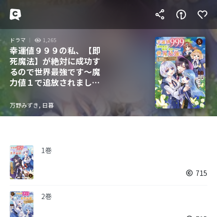
ドラマ
1,265
幸運値９９９の私、【即
死魔法】が絶対に成功す
るので世界最強です～魔
力値１で追放されました
が、確率チートで成り上
がる～
万野みずき, 日暮
1巻
715
2巻