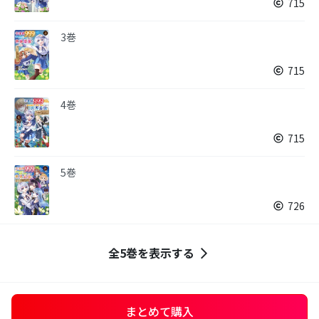
715
3巻
715
4巻
715
5巻
726
全5巻を表示する
まとめて購入